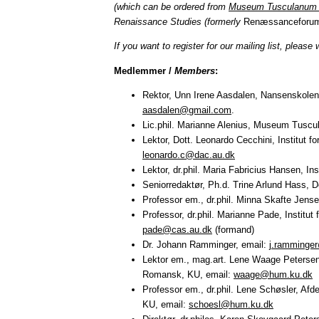
(which can be ordered from
Museum Tusculanum 
Renaissance Studies
(formerly
Renæssanceforu
If you want to register for our mailing list, please 
Medlemmer /
Members
:
Rektor, Unn Irene Aasdalen, Nansenskolen 
aasdalen@gmail.com
.
Lic.phil. Marianne Alenius, Museum Tuscu
Lektor, Dott. Leonardo Cecchini, Institut f
leonardo.c@dac.au.dk
Lektor, dr.phil. Maria Fabricius Hansen, In
Seniorredaktør, Ph.d. Trine Arlund Hass, D
Professor em., dr.phil. Minna Skafte Jens
Professor, dr.phil. Marianne Pade, Institut 
pade@cas.au.dk
(formand)
Dr. Johann Ramminger, email:
j.ramminge
Lektor em., mag.art. Lene Waage Petersen,
Romansk, KU, email:
waage@hum.ku.dk
Professor em., dr.phil. Lene Schøsler, Af
KU, email:
schoesl@hum.ku.dk