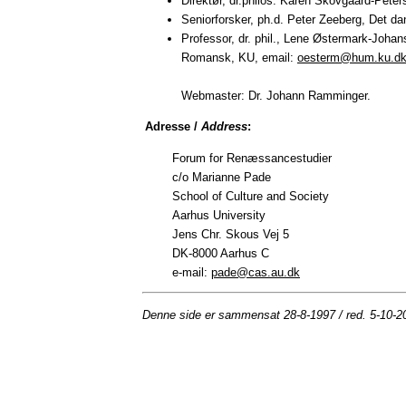
Direktør, dr.philos. Karen Skovgaard-Peter
Seniorforsker, ph.d. Peter Zeeberg, Det da
Professor, dr. phil., Lene Østermark-Johan
Romansk, KU, email:
oesterm@hum.ku.d
Webmaster: Dr. Johann Ramminger.
Adresse /
Address
:
Forum for Renæssancestudier
c/o Marianne Pade
School of Culture and Society
Aarhus University
Jens Chr. Skous Vej 5
DK-8000 Aarhus C
e-mail:
pade@cas.au.dk
Denne side er sammensat 28-8-1997 / red. 5-10-2