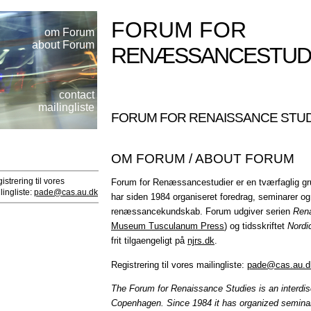
FORUM FOR
om Forum
about Forum
RENÆSSANCESTUD
contact
mailingliste
FORUM FOR RENAISSANCE STUD
OM FORUM / ABOUT FORUM
istrering til vores
Forum for Renæssancestudier er en tværfaglig gr
lingliste:
pade@cas.au.dk
har siden 1984 organiseret foredrag, seminarer og i
renæssancekundskab. Forum udgiver serien
Ren
Museum Tusculanum Press
) og tidsskriftet
Nordi
frit tilgaengeligt på
njrs.dk
.
Registrering til vores mailingliste:
pade@cas.au.d
The Forum for Renaissance Studies is an interdisci
Copenhagen. Since 1984 it has organized seminar